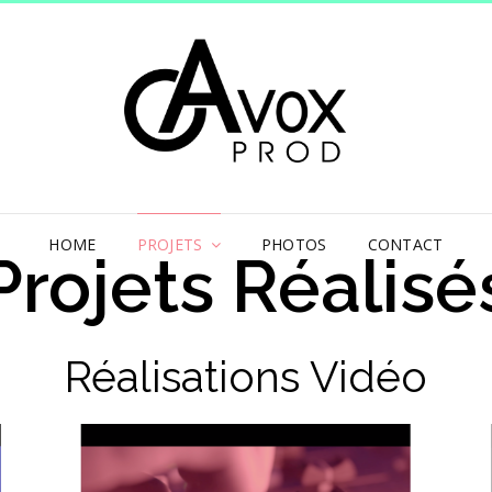
AV
MUSIC P
HOME
PROJETS
PHOTOS
CONTACT
Projets Réalisé
Réalisations Vidéo